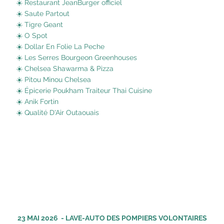
☀️ Restaurant JeanBurger officiel
☀️ Saute Partout
☀️ Tigre Geant
☀️ O Spot
☀️ Dollar En Folie La Peche
☀️ Les Serres Bourgeon Greenhouses
☀️ Chelsea Shawarma & Pizza
☀️ Pitou Minou Chelsea
☀️ Épicerie Poukham Traiteur Thai Cuisine
☀️ Anik Fortin
☀️ Qualité D'Air Outaouais
23 MAI 2026 - LAVE-AUTO DES POMPIERS VOLONTAIRES